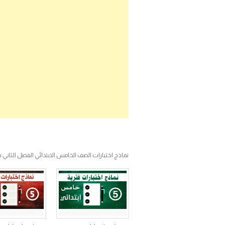
نماذج اختبارات الصف الخامس الابتدائي الفصل الثاني ف2 على موقع اجابات