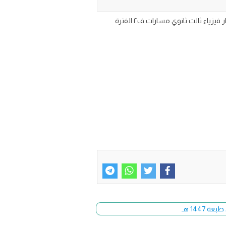
نموذج اختبار الفتره الأولى مادة الفيزياء 3 للصف الثالث الثانوي مسارات الفصل الثاني 1447 pdf word وورد مع الحل تحميل اختبار فيزياء ثالث ثانوي مسارات ف٢ الفترة
144 هـ