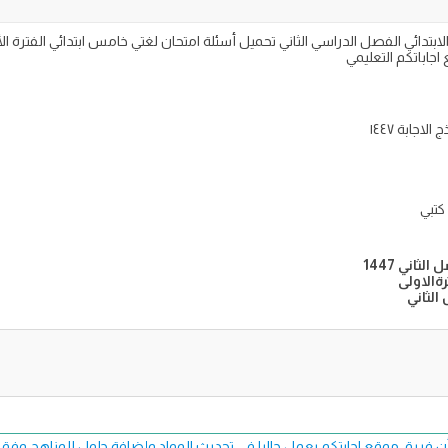
جابة ١٤٤٧
كتبي
ثاني 1447
رةالاولى
ن فريق موقع اجابتكم يعمل حاليا في تحديث المواد وإضافة حلول للمناهج وفق طبعة 7