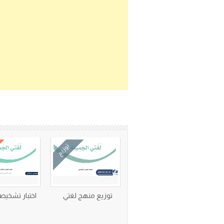
توزيع
توزيع منهج لغتي
اختبار تشخيص