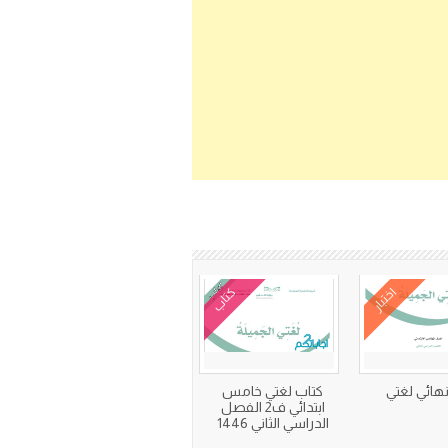
اختبار
كتاب
 نهائي لغتي
كتاب لغتي خامس
ابتدائي ف2 الفصل
الدراسي الثاني 1446