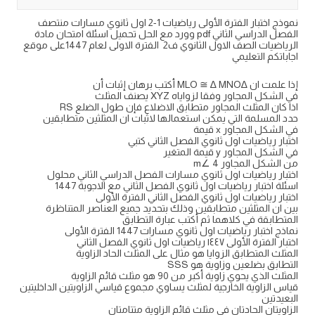
نموذج اختبار الفترة الأولى رياضيات 1-2 اول ثانوي مسارات منتصف
الفصل الدراسي الثاني pdf وورد مع الحل تحميل اسئلة امتحان مادة
الرياضيات الصف الاول الثانوي ف2 الفترة الاولى لعام 1447على موقع
اجاباتكم التعليمي
إذا علمت ان ∆MLO ≅ ∆ MNO أكتب برھان إثبات أن
في الشكل المجاور وفقا لزوایاه XYZ یصنف المثلث
اذا كان المثلث المجاور متطابق الاضلاع فإن طول الضلع RS
حدد المسلمة التي یمكن استعمالها لاثبات ان المثلثین متطابقین
في الشكل المجاور x قیمة
اختبار رياضيات اول ثانوي الفصل الثاني كتبي
في الشكل المجاور y قیمة المتغیر
من الشكل المجاور m∠ 4
اختبار رياضيات اول ثانوي مسارات الفصل الدراسي الثاني محلول
اسئلة اختبار رياضيات اول ثانوي الفصل الثاني مع الاجوبة 1447
اختبار رياضيات اول ثانوي الفصل الثاني الفترة الأولى
بین ان المثلثین متطابقین وذلك بتحدید جمیع العناصر المتناظرة
المتطابقة في كلاهما ثم أكتب عبارة التطابق
نماذج اختبار رياضيات اول ثانوي مسارات 1447 الفترة الأولى
اختبار الفترة الأولى ١٤٤٧ رياضيات اول ثانوي الفصل الثاني
المثلث المتطابق الزوايا هو مثال على المثلث الحاد الزاوية
التطابق بضلعين وزاوية هو SSS
المثلث الذي يحوي زاوية أكبر من 90 هو مثلث قائم الزاوية
قياس الزاوية الخارجية لمثلث يساوي مجموع قياسي الزاويتين الداخليتين
البعيدتين
الزاويتان الحادتان في مثلث قائم الزاوية متتامتان