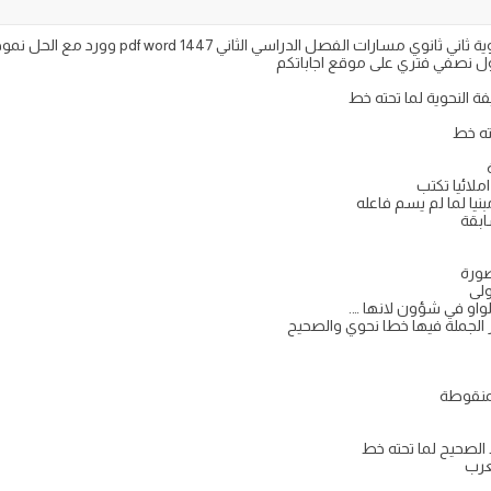
نموذج اسئلة اختبار الفتره الأولى الكفايات اللغوية ثان
ة النحوية لما تحته خط
ته خط
ملائيا تكتب
يا لما لم يسم فاعله
ابقة
صورة
لواو في شؤون لانها ….
 الجملة فيها خطا نحوي والصحيح
لمنقوطة
الصحيح لما تحته خط
عرب