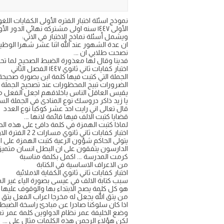
الأولى ١٤٤٧ سنه اولى مشتركه نهائي الدور الأول نصفي فتري على موقع اجاباتكم
ويشمل أسئلة نماذج الاختبار في الاتي:
ان عدة الشهور عند الله اثنا عشر شهرا الوظيف
نصحت طلابي ان ….
فدينا وقال لها معذورة الضبط الصحيح لما تح
اختبار كفايات ثاني ثانوي ١٤٤٧ الفصل الثاني
الجملة التي كتبت فيها كلمة ابن بصورة صحيحة
الضرورات تبيح المحظورات عند تصحيح الجملة ا
يقيس العاقل الناس باخلاقهم اجعل الفعل مبن
يا زيد ذاكر دروسك نوع المنادى في الجملة الس
قال تعالى اني رايت احد عشر كوكبا نوع العدد
قضايا كتبت الالف فيها قائمة لانها ….
لماذا كتبت الهمزة في كلمة دافئ على هذه ال
اختبار كفايات ثاني ثانوي مسارات 2 2 الفترة الاولى
يتولى الحاكم شؤون الرعية كتبت الهمزة على ا
الدارسون يتفقون على ان البطل انسان متميز
كرمت المدرسة …. اكمل بكلمة مناسبة
من الاعراف الاساسية في الكتابة
اختبار كفايات ثاني ثانوي الكفاية الاملائية
سبب كتابة الالف في عيسى بصورة الياء غير ا
هو كل كلمة يصح الابتداء بها والوقوف عليها
من يتق الله يجعل له مخرجا اعراب الفعل يتق
اذا كان سلوكنا صادرا عن مبادئ راسخة الضبط 
وضع الخليفة عمر نظام الدواوين كلمة عمر ت
لكن هؤلاء الرحمن هذه الكلمات مثال على ….