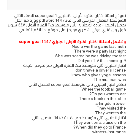
نموذج اسئلة اختبار الفتره الأولى الانجليزي super goal 1 للصف الثاني
المتوسط الفصل الدراسي الثاني ف2 1447 pdf word وورد مع الحل
تحميل امتحان مادة الانجليزي ثاني متوسط ف٢ الفترة الاولى ١٤٤٧ سوبر
قول ون فتري ورقي شهري فورمز على موقع اجاباتكم التعليمي
وتشمل اسئلة اختبار الفترة الأولى انجليزي 1447 super goal
Noura win the game last moth
There were a party last night
She was scared he was driving too fast
9-Did you T.V this moming
اختبار انجليزي ثاني متوسط ف2 الفترة الاولى مع نموذج الاجابة
don’t have a driver’s license
know who gives yoga lessons
The museum was…
نماذج اختبار انجليزي ثاني متوسط super goal الفصل الثاني
Where.the football game
Do you want to eat?
There a book on the table
a-kingdom tower
They visited the
They went to the
اختبار انجليزي ثاني متوسط مع الاجابة 1447 الفصل الثاني
They went on a cruise on the
When did they go to France?
witness-insurance