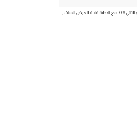
اوراق عمل مادة الانجليزي الصف السادس الابتدائي الفصل الدراسي الثاني 1447 تحميل ورقة عمل انجليزي سادس ابتدائي الجزء الثاني ١٤٤٧ مع الاجابة قابلة للعرض المباشر