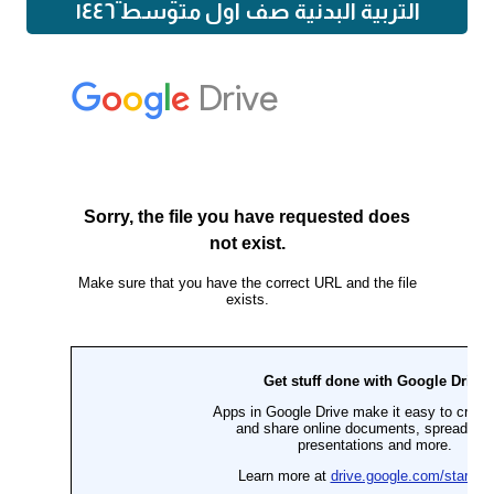
التربية البدنية صف اول متوسط ١٤٤٦