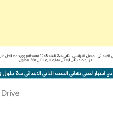
دائي الفصل الدراسي الثاني ف2 للعام 1445
pdf word وورد مع الح
العربية صف ثاني ابتدائي نهاية الترم الثاني ١٤٤٥ محلول
اختبار لغتي نهائي الصف الثاني الابتدائي ف2 حلول واجباتي