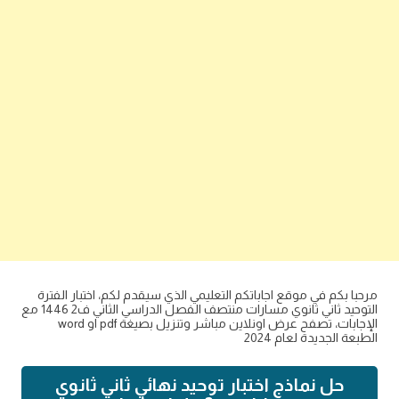
مرحبا بكم في موقع اجاباتكم التعليمي الذي سيقدم لكم، اختبار الفترة
التوحيد ثاني ثانوي مسارات منتصف الفصل الدراسي الثاني ف2 1446 مع
الإجابات، تصفح عرض اونلاين مباشر وتنزيل بصيغة pdf او word
الطبعة الجديدة لعام 2024
حل نماذج اختبار توحيد نهائي ثاني ثانوي