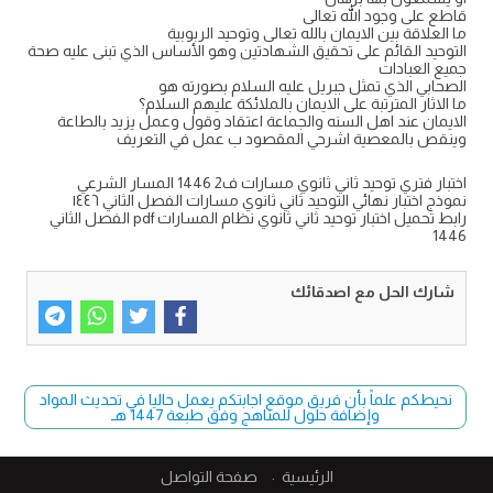
قاطع على وجود الله تعالى
ما العلاقة بين الايمان بالله تعالى وتوحيد الربوبية
التوحيد القائم على تحقيق الشهادتين وهو الأساس الذي تبنى عليه صحة
جميع العبادات
الصحابي الذي تمثل جبريل عليه السلام بصورته هو
ما الاثار المترتبة على الايمان بالملائكة عليهم السلام؟
الايمان عند اهل السنه والجماعة اعتقاد وقول وعمل يزيد بالطاعة
وينقص بالمعصية اشرحي المقصود ب عمل في التعريف
اختبار فتري توحيد ثاني ثانوي مسارات ف2 1446 المسار الشرعي
نموذج اختبار نهائي التوحيد ثاني ثانوي مسارات الفصل الثاني ١٤٤٦
رابط تحميل اختبار توحيد ثاني ثانوي نظام المسارات pdf الفصل الثاني
1446
شارك الحل مع اصدقائك
نحيطكم علماً بأن فريق موقع اجابتكم يعمل حاليا في تحديث المواد
وإضافة حلول للمناهج وفق طبعة 1447 هـ
الرئيسية
صفحة التواصل