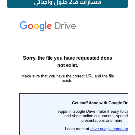
مسارات ف2 حلول واجباتي