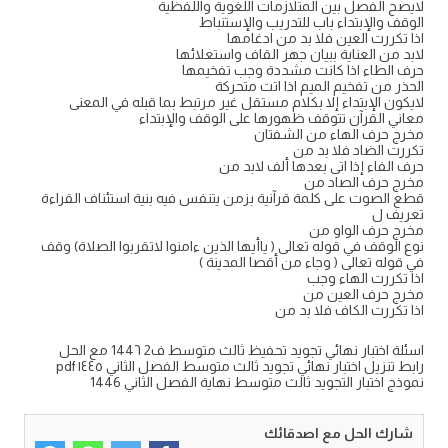
لايصح الفصل بين المتلازمات اللغوية واللفظية
الوقف والإبتداء باب للتدريب والإستنباط
اذا تكررت العين فلا بد من ادغامها
لابد من العناية ببيان جهر القاف واستعلائها
حرف الطاء اذا كانت مشددة وجب تفخيمها
الحذر من تفخيم الميم اذا اتت متحركة
لايكون الإبتداء إلا بكلام مستقل غير مرتبط بما قبله في المعنى
معاني القرآن تتوقف ظهورها على الوقف والإبتداء
مخرج حرف الهاء من الشفتان
تكررت الضاد فلا بد من
حرف الفاء إذا اتى بعدها ألف لابد من
مخرج حرف الصاد من
قطع الصوت على كلمة قرآنية بزمن يتنفس فيه بنية استئناف القراءة
تعريف ل
مخرج حرف الواو من
نوع الوقف في قوله تعالى ( ياأيها الذين ءامنوا لاتقربوا الصلاة) وقف
في قوله تعالى ( وجاء من أقصا المدينة )
اذا تكررت الهاء وجب
مخرج حرف العين من
اذا تكررت الكاف فلا بد من
اسئلة اختبار نهائي تجويد تحفيظ ثالث متوسط ف2 144٦ مع الحل
رابط تنزيل اختبار نهائي تجويد ثالث متوسط الفصل الثاني ١٤٤٥ pdf
نموذج اختبار التجويد ثالث متوسط نهاية الفصل الثاني 1446
شارك الحل مع اصدقائك