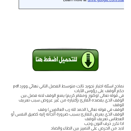
نماذج اسئلة اختبار تجويد ثالث متوسط الفصل الثاني نهائي وورد pdf
حكم الوقف على رؤوس الآيات
في قوله تعالى (وكنوزٍ ومقامٍ كريم) يمنع الوقف لانه فصل بين
الوقف الذي يقصده القارئ بإختياره من غير عروض سبب تعريف
للوقف
الوقف في قوله تعالى( الحمد لله رب العالمين ) وقف
الوقف الذي يعرض للقارئ بسبب ضرورة ألجأته إليه كضيق النفس أو
العطاس تعريف للوقف
اذا تكرر حرف النون وجب
لابد من الحرص على التمييز بين الظاء والضاد