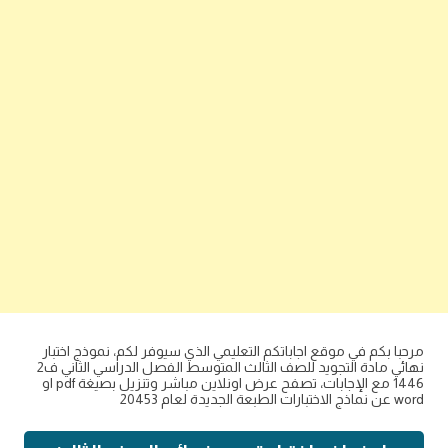
مرحبا بكم في موقع اجاباتكم التعليمي الذي سيوفر لكم، نموذج اختبار
نهائي مادة التجويد للصف الثالث المتوسط الفصل الدراسي الثاني ف2
1446 مع الإجابات، تصفح عرض اونلاين مباشر وتنزيل بصيغة pdf او
word عن نماذج الاختبارات الطبعة الجديدة لعام 20453