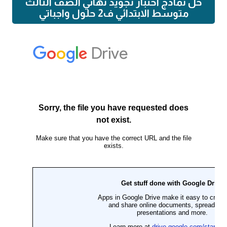
حل نماذج اختبار تجويد نهائي الصف الثالث
متوسط الابتدائي ف2 حلول واجباتي