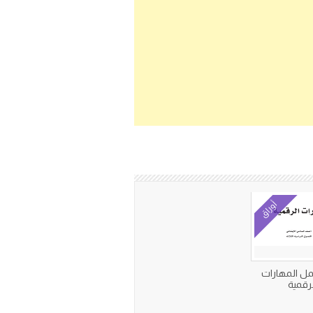
أوراق
مل المهارات
لرقمية