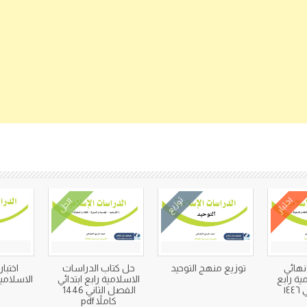
كتب متعلقة
اختبار
توزيع
الحل
 نهائي
توزيع منهج التوحيد
حل كتاب الدراسات
اختبا
ية رابع
الاسلامية رابع ابتدائي
الاسلامية 
١٤
الفصل الثاني 1446
كاملاً pdf