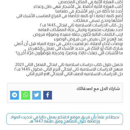
أكتب العبارة الأتية في المكان المخصص
أكتب العبارة الأتية أحافظ على الأشجار فهي ظل وغذاء
أحدد ما نأكلة من ثمر الأشجار في طعامنا
أضع كلمة (عامة ) أو كلمة (خاصة) في الفراغ المناسب الأشياء التي
أملكها وحدي تسمى ممتلكات
حل كتاب الدراسات الاسلامية ثاني ابتدائي 1445 ف٢
أحدد بعبارات مختصرة واجباتي تجاة الممتلكات العامه
ارتب الكلمات التالية لأكون جملة مفيدة وضوؤة فروض
عبد العزيز اخل بفرض من فروض الوضوء
توضأت لأداء الصلاة، ثم قضيت حاجتي في دورة المياه قبل أن أصلي
شارِكِ ابْنَكَ أو ابْنَتَكَ في تحديد الأشياء التي تعمل بالكهرباء
ما الأَسْبَابُ الَّتِي جَعَلَتْ خَالِدًا، وناصِرًا، وَحَدِيجَةَ يَتَوَضَّؤُونَ مَرَّةً أُخْرى؟
تحميل حلول كتاب دراسات اسلامية ثاني ابتدائي الفصل الثاني 2023
منهج الدراسات الاسلامية ثاني ابتدائي الترم الثاني محلول 1445 ف٢
حل الدراسات الاسلاميه الصف الثاني الابتدائي pdf الترم الثاني
شارك الحل مع اصدقائك
نحيطكم علماً بأن فريق موقع اجابتكم يعمل حاليا في تحديث المواد
وإضافة حلول للمناهج وفق طبعة 1447 هـ