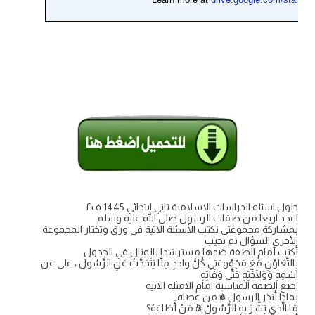
حلول اسئله الدراسات الاسلامية ثاني ابتدائي 1445 ف٢
اعدد اربعا من صفات الرسول صلى الله عليه وسلم
بمشاركة مجموعتي نكتب الأسئلة الاتية في ورق وتختار المجموعة
الأخرى السؤال ثم تجيب
أكتب أمام الصفة ضدها مسترشدا بالمثال في الجدول
بِالتَّعَاوُنِ مَعَ مَجْمُوعَتِي كُلُّ واحدٍ مِنَّا يَتَحَدَّثُ عَنِ الرَّسُول ، على عن
اسْمِهِ وَوَلَادَتِهِ حَتَّى وَفَاتِهِ
اضع الصفة المناسبة امام الامثلة الاتية
بماذا أنذر الرسول ﷺ من عصاه
مَا الَّذِي بَشَّرَ بِهِ الرَّسُولُ ﷺ مَنْ أَطَاعَهُ؟