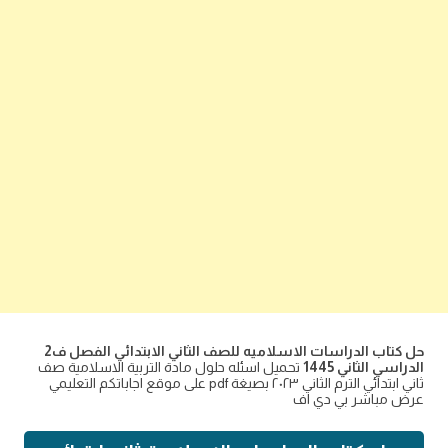
حل كتاب الدراسات الاسلاميه للصف الثاني الابتدائي الفصل ف2
الدراسي الثاني 1445
تحميل اسئله حلول مادة التربية الاسلامية صف
ثاني ابتدائي الترم الثاني ٢٠٢٣ بصيغة pdf على موقع اجاباتكم التعليمي
عرض مباشر بي دي اف