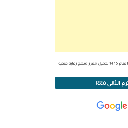
مرحبا بكم على موقعنا الذي يقدم لكم كتاب الرعاية الصحية 1-2 للصف الثالث الثانوي نظام المسارات الفصل الدراسي الثاني PDF لعام 1445 تحميل مقرر منهج رعاية صحيه