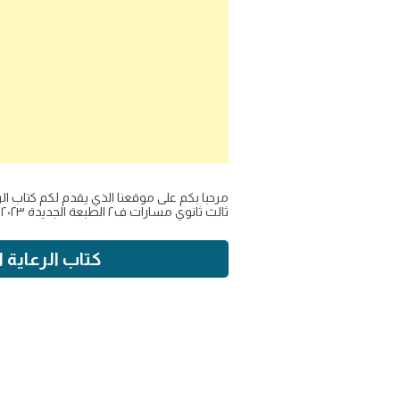
ثالث ثانوي مسارات ف٢ الطبعة الجديدة ٢٠٢٣ على موقع منهجي عرض مباشر بصيغة بي دي اف
كتاب الرعاية الصحية ١-٢ مسارات السنة الثالثه المشترك