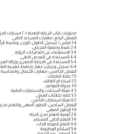
محتويات كتاب الرعاية الصحية ١-٢ مسارات الجزء الثاني:
الفصل الرابع: مهارات المساعد الطبي
1:4 قياس / تسجيل الطول، الوزن، ومحيط الرأس
2:4 ضبط وضعية المريض.
3:4 الاستقصاء عن اضطرابات الرؤية.
4:4 المساعدة في الفحص الطبي.
5:4 المساعدة في الجراحة الصغرى وإزالة الغرز.
6:4 تسجيل وتركيب جهاز تخطيط كهربية القلب
الفصل الخامس: مهارات الأعمال والمحاسبة
1:5 حفظ الملفات
2:5 استخدام الهاتف.
3:5 جدولة المواعيد.
4:5 تعبئة السجلات والاستمارات الطبية.
5:5 كتابة خطابات العمل.
6:5 تعبئة استمارات التأمين
الفصل السادس: التطور المهني والتعلم مدى ا
1:6 التطور المهني
2:6 أهمية التعلم مدى الحياة
3:6 التعلم الطبي المستمر
4:6 التعلم الموجه للذات
5:6 السلالم الوظيفية
7:4 التعامل مع الأدوية.