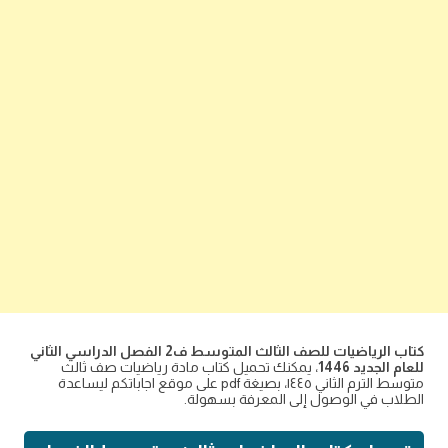
كتاب الرياضيات للصف الثالث المتوسط ف2 الفصل الدراسي الثاني
للعام الجديد 1446
، يمكنك تحميل كتاب مادة رياضيات صف ثالث
متوسط الترم الثاني ١٤٤٥، بصيغة pdf على موقع اجاباتكم ليساعدة
الطلاب في الوصول إلى المعرفة بسهولة.