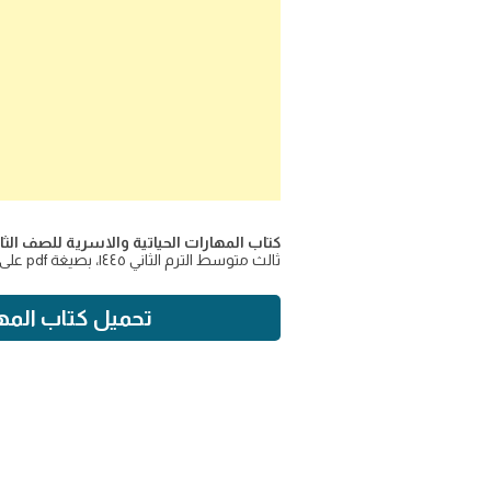
كتاب المهارات الحياتية والاسرية للصف الثالث المتوسط ف2 الفصل الدراس
ثالث متوسط الترم الثاني ١٤٤٥، بصيغة pdf على موقع اجاباتكم ليساعدة الطلاب في الوصول إلى المعرفة بسهولة.
تحميل كتاب المهارات الح