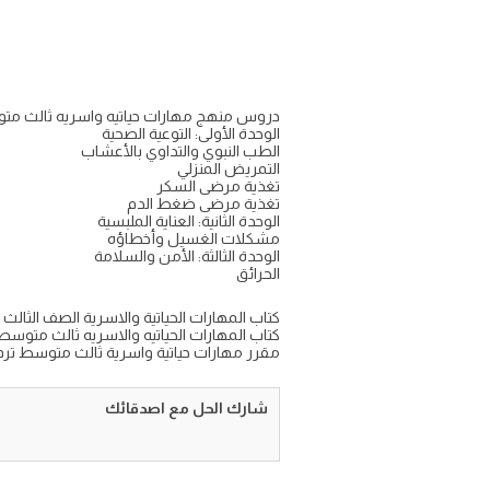
دروس منهج مهارات حياتيه واسريه ثالث متوسط
الوحدة الأولى: التوعية الصحية
الطب النبوي والتداوي بالأعشاب
التمريض المنزلي
تغذية مرضى السكر
تغذية مرضى ضغط الدم
الوحدة الثانية: العناية الملبسية
مشكلات الغسيل وأخطاؤه
الوحدة الثالثة: الأمن والسلامة
الحرائق
كتاب المهارات الحياتية والاسرية الصف الثالث متوس
كتاب المهارات الحياتيه والاسريه ثالث متوسط ف2 5
مقرر مهارات حياتية واسرية ثالث متوسط ترم ثاني
شارك الحل مع اصدقائك