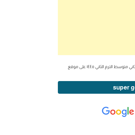
كتاب الانجليزي للصف الثاني متوسط الفصل الدراسي الثاني ف2 1445 2023 super goal 2 الطبعه الجديده تحميل مادة انجليزي ثاني متوسط الترم الثاني ١٤٤٥ على موقع