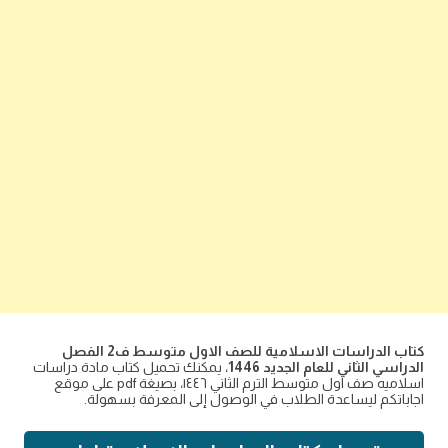
كتاب الدراسات الاسلامية للصف الاول متوسط ف2 الفصل
الدراسي الثاني للعام الجديد 1446
، يمكنك تحميل كتاب مادة دراسات
اسلاميه صف اول متوسط الترم الثاني ١٤٤٦، بصيغة pdf على موقع
اجاباتكم ليساعدة الطلاب في الوصول إلى المعرفة بسهولة.