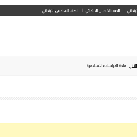
Skip
ابتدائي
الصف الخامس الابتدائي
الصف السادس الابتدائي
to
content
لثاني
-
مادة الدراسات الاسلامية