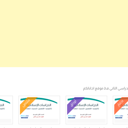
 ف2 موقع اجاباتكم
ملخص
اختبار
أوراق