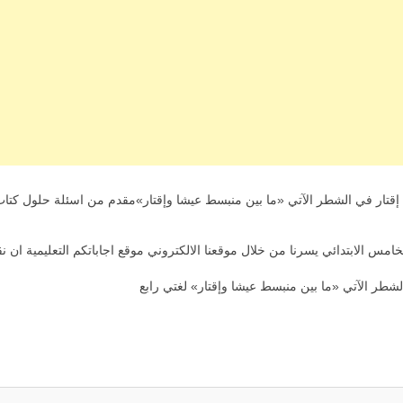
قتار في الشطر الآتي «ما بين منبسط عيشا وإقتار»مقدم من اسئلة حلول كتاب
امس الابتدائي يسرنا من خلال موقعنا الالكتروني موقع اجاباتكم التعليمية ان
شطر الآتي «ما بين منبسط عيشا وإقتار» لغتي رابع