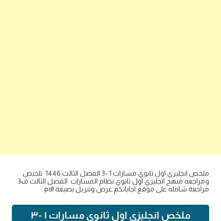
ملخص انجليزي اول ثانوي مسارات 1 -3 الفصل الثالث 1446 تلخيص
ومراجعه منهج انجليزي اول ثانوي نظام المسارات الفصل الثالث ف3
مراجعة شامله على موقع اجاباتكم عرض وتنزيل بصيغة pdf
ملخص انجليزي اول ثانوي مسارات ١ -٣