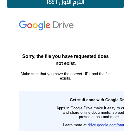
الترم الاول ١٤٤٦