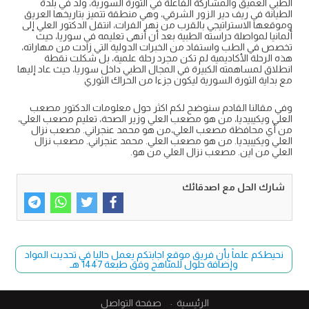
الطبي العميق والمشاركة الفاعلة في الثورة السورية، ولد في بلدة
الطيانة في ريف دير الزور الشرقي، وهي منطقة تتميز بتاريخها العريق
وموقعها الاستراتيجي بالقرب من نهر الفرات، انتقل الدكتور العلي إلى
ألمانيا لمواصلة دراسته الطبية بعد أن أنهى تعليمه في سوريا، حيث
تخصص في الطب واستفاد من الخبرات الدولية التي زادت من مهاراته،
هذه الرحلة الأكاديمية لم تكن مجرد رحلة علمية، بل شكلت نقطة
انطلاق لمساهمته الكبيرة في المجال الطبي داخل سوريا، حيث عاد إليها
مع بداية الثورة السورية ليكون جزءا من الحراك الثوري
وفي مقالنا القادم سنوضح لكم اكثر حول معلومات الدكتور مصعب
العلي ويكيبيديا، من هو مصعب العلي وزير الصحة، تعليم مصعب العلي،
من أي محافظة مصعب العلي،من هو محمد عنجراني. مصعب نزال
العلي ويكيبيديا. من هو مصعب العلي. محمد عنجراني. مصعب نزال
العلي من اين. مصعب نزال العلي من هو.
شارك الحل مع اصدقائك
نحيطكم علماً بأن فريق موقع اجابتكم يعمل حاليا في تحديث المواد
وإضافة حلول للمناهج وفق طبعة 1447 هـ
الرئيسية
صفحة التواصل