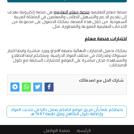
منصة معلم التعليميه
منصة معلم التعليميه
هي منصة إلكترونية تهدف
إلى تقديم الدعم والتسهيل للطلاب والمعلمين في المملكة العربية
السعودية. من خلال هذه المنصة، يمكنك الحصول على مجموعة من
الخدمات التعليمية المتنوعة والمتطورة، مثل :
اختبارات منصة معلم
يمكنك تحميل الاختبارات النهائية بصيغة pdf او وورد مباشرة وايضا اختبار
مستواك وقدراتك في مختلف المواد الدراسية. ويمكنكم ايضا الاطلاع
والمشاهدة مجان مباشرة على الموقع للاختبارات السابقة مع حلول
الامتحانات.
شارك الحل مع اصدقائك
نحيطكم علماً بأن فريق موقع اجابتكم يعمل حاليا في تحديث المواد
وإضافة حلول للمناهج وفق طبعة 1447 هـ
الرئيسية
صفحة التواصل