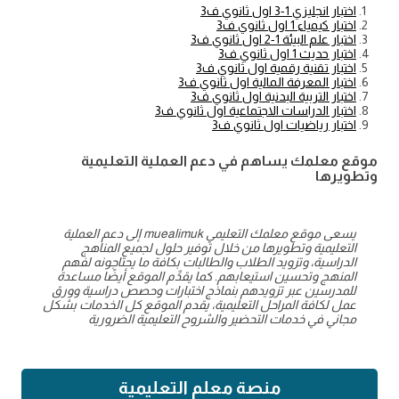
اختبار انجليزي 1-3 اول ثانوي ف3
اختبار كيمياء 1 اول ثانوي ف3
اختبار علم البيئة 1-2 اول ثانوي ف3
اختبار حديث 1 اول ثانوي ف3
اختبار تقنية رقمية اول ثانوي ف3
اختبار المعرفة المالية اول ثانوي ف3
اختبار التربية البدنية اول ثانوي ف3
اختبار الدراسات الاجتماعية اول ثانوي ف3
اختبار رياضيات اول ثانوي ف3
موقع معلمك يساهم في دعم العملية التعليمية
وتطويرها
يسعى موقع معلمك التعليمي muealimuk إلى دعم العملية
التعليمية وتطويرها من خلال توفير حلول لجميع المناهج
الدراسية، وتزويد الطلاب والطالبات بكافة ما يحتاجونه لفهم
المنهج وتحسين استيعابهم. كما يقدِّم الموقع أيضًا مساعدة
للمدرسين عبر تزويدهم بنماذج اختبارات وحصص دراسية وورق
عمل لكافة المراحل التعليمية، يقدم الموقع كل الخدمات بشكل
مجاني في خدمات التحضير والشروح التعليمية الضرورية
منصة معلم التعليمية