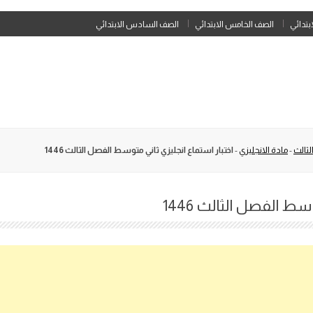
Skip
ابتدائي
الصف الخامس الابتدائي
الصف السادس الابتدائي
to
content
لثالث
-
مادة الانجليزي
-
اختبار استماع انجليزي ثاني متوسط الفصل الثالث 1446
سط الفصل الثالث 1446