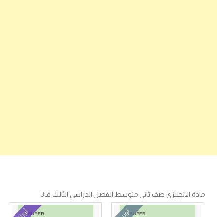
مادة الانجليزي صف ثاني متوسط الفصل الدراسي الثالث ف3
توزيع
أوراق