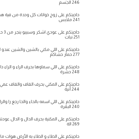
246 الجسم
حاجيتكم على زوج خواتات كل وحدة من فية هما م
241 ملابس
حاجيتكم على عودي اشكر وسبيبو ينجر من 3 حروف
251 نبات
حاجيتكم على اللي مكني بالشين والشين عندو اربعة 
277 حمار حشاكم
حاجيتكم على اللي سماوها بحرف الراء و الراء د
248 حشرة
حاجيتكم على المكني بحرف القاف والقاف عمي كح
244 أنية
حاجيتكم على اللي اسمه بالحاء والحا رجع را والرا 
240 البقرة
حاجيتكم على المكنية بحرف الدال و الدال عودت
269 الة
حاجيتكم على الطاء و الطاء به الأرض هوات ما تيحد