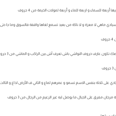
ا أربعة للسماء و اربعة للماء و أربعة لمولات الخيمة من 4 حروف
اسيادي ماهي لا معزة و لا ناكة من بعيد تسمع لغاها واقفة فالسوق وما جا حتى عربي
ف
ك تكون عارف حروف النواشي باش تعرف آش بين الراكب و الماشي من 3 حروف
ف
ي على ثلاثة بنفس الاسم تسمو و عمرهم لماع و الثاني ف الأرض لذاغ و الثالث بيد ا
جان مفرق على الجبال ما يوصل لبه غير الزعيم من الرجال من 3 حروف
ناسب لها: