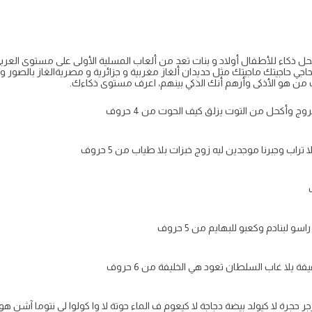
لحل ذكاء للأطفال أولاد و بنات تعد من ألعاب المسلية الأولى على مستوى العر
حاجي حاجيتك ماجيتك مثل حديدان ألغاز مغربية و جزائرية و مصريةالغاز بالصور 
 من هو الأذكى وأرهم أنك الذكي بينهم، اعرف مستوى ذكاءك.
 وأكحل من التوت يزلق كيف الحوت من 4 حروف
تراب وجبرنا موجدين ليه زوج خبزات بلا طياب من 5 حروف
و لبنادم وكعبو للبهايم من 5 حروف
فة يلا غاب السلطان تعود هي الخليفة من 6 حروف
 حجرة لا كيولد بيضة دجاجة لا كيعوم ف الماء حوتة لا وا كولوا لي نتوما آشن هو من 5