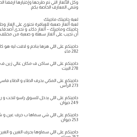
وكل الألغاز التي تم طرحها وإختيارها ارفقنا
وتنمي المعارف الخاصة بكم.
لعبة حاجيتك ماجيتك
لعبة ألغاز صعبة للعباقرة تحتوي على الغاز وح
حاجيتك وماجيتك – ألغاز ذكاء، و تحدى أصدقاء
أن تجيب على ألغاز سهلة و صعبة من مختلف ا
حاجيتكم على اللي هزها بنادم و لاقت ليه هو كا ي
282 ماء
حاجيتكم على اللي ساكن ف مكان عالي زين ف السم
278 البيت
حاجيتكم على المكني بحرف الطاء و الطاء فاسي
273 الرأس
حاجيتكم على اللي يدخل للسوق راسو لتحت و رجليه 
249 حيوان
حاجيتكم على اللي شي سماها ب حرف عين و شي سم
253 حيوان
حاجيتكم على اللي سماوها بحرف الغين و الغين له
257 صداع