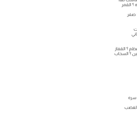
 ؟ القمر
 صفر
ت
ني
م ؟ القفاز
لين ؟ السحاب
سره
الغضب