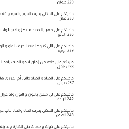
229 حيوان
حاجيتكم على المكني بحرف الميم والميم واقف غاد
230 فنان
حاجيتكم على مهرازنا حديد ما يهزو لا بويا ولا بو
236 الدلو
حاجيتكم على اللي كناوها عندنا بحرف الواو و الوا
239 الوجه
خبرتكم على حاجة من زمان ايامو الميت رافد الحي
233 طفل
حاجيتكم على الضاد و الضاد خالتي أم الدراري هازة ك
237 حيوان
حاجيتكم على لي مبدي بالنون و النون ولد غزال ي
242 الراحة
حاجيتكم على المكني بحرف الفاء والفاء جاب عروس
243 الضوء
حاجيتكم على خوك و معاك حتى الكنازة وما ينفعك ل