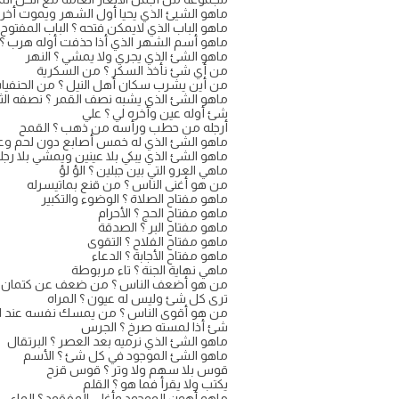
ماهو الشيئ الذي يحيا أول الشهر ويموت أخره
ماهو الباب الذي لايمكن فتحه ؟ الباب المفتوح
ماهو أسم الشهر الذي أذا حذفت أوله هرب ؟
ماهو الشئ الذي يجري ولا يمشي ؟ النهر
من أي شئ نأخذ السكر ؟ من السكرية
من أين يشرب سكان أهل النيل ؟ من الحنفيا
ماهو الشئ الذي يشبه نصف القمر ؟ نصفه الثا
شئ أوله عين وأخره لي ؟ علي
أرجله من حطب ورأسه من ذهب ؟ القمح
ماهو الشئ الذي له خمس أصابع دون لحم وعظ
ماهو الشئ الذي يبكي بلا عينين ويمشي بلا رج
ماهي العرو التي بين جبلين ؟ الؤ لؤ
من هو أغنى الناس ؟ من قنع بماتيسرله
ماهو مفتاح الصلاة ؟ الوضوء والتكبير
ماهو مفتاح الحج ؟ الأحرام
ماهو مفتاح البر ؟ الصدقة
ماهو مفتاح الفلاح ؟ التقوى
ماهو مفتاح الأجابة ؟ الدعاء
ماهي نهاية الجنة ؟ تاء مربوطة
من هو أضعف الناس ؟ من ضعف عن كتمان 
ترى كل شئ وليس له عيون ؟ المراه
من هو أقوى الناس ؟ من يمسك نفسه عند 
شئ أذا لمسته صرخ ؟ الجرس
ماهو الشئ الذي نرميه بعد العصر ؟ البرتقال
ماهو الشئ الموجود في كل شئ ؟ الأسم
قوس بلا سهم ولا وتر ؟ قوس قزح
يكتب ولا يقرأ فما هو ؟ القلم
ماهو أهون الموجود وأغلى المفقود ؟ الماء