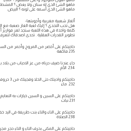
ماهو الشئ الذي له سنان ولا يعض ؟ المشط
ماهو الشئ الذي أسمه على لونه ؟ البيض
ألغاز شعبية مغربية وأجوبتها-
هل تحب التحدي ؟ إليك لعبة الغاز صعبة مع ا
كلمة واحدة في هذه اللعبة ستجد لغز فواريز أ
تطوير القدرات العقلية . تحدى اصدقاك لتعرف
حاجيتكم على أخضر من المروج وأحمر من السروج
235 فاكهة
جاء عندنا ضيف درناه من عز الاحباب من بلاد بلا 
234 الأم
حاجيتكم واديتك حتى الخلا وقجيتك من 3 حروف
232 ماء
حاجيتكم على السين و السين خيارات به النعايم راس
231 نبات
حاجيتكم على التاء والتاء بنت ظريفة في اليد خفي
238 الصلاة
حاجيتكم على المكني بحرف التاء و التاء حجر مجرجر