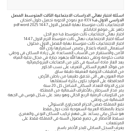
اسئلة اختبار نهائي الدراسات الاجتماعية الثالث المتوسط الفصل
الدراسي الاول ف١
١٤٤٧ مع نموذج الاجوبه تحميل حلول امتحان
الاجتماعيات ثالث متوسط نهاية الفصل الاول 1447 2025 pdf word
جاهز على موقع اجاباتكم
اختبار نهائي اجتماعيات ثالث متوسط ف١ مع الحل
اسئلة اختبار الاجتماعيات نهائي ثالث متوسط الترم الاول 1447
اختبار الاجتماعيات ثالث متوسط نهاية الفصل الاول محلول
استعمالي للمياه باعتدال يضمن استمرارها بإذن الله
الأمن والاستقرار من الأسباب المساعدة على زيادة السكان في وطني
قامت حكومة وطني حفضها الله بجهود جبارة في مجال تحلية المياه
يعد الغاز مادة أساسية في كثير من الصناعات البتروكيميائية
من فوائد الهرم السكاني التعرف على نسب الذكور
من الطبقات الجوفية العميقة طبقة ساق
مياه العيون هي التي تتدفق طبيعيا من باطن الأرض
المحافظة على الموارد تكون بكثرة استغلالها
تجري الدولة التعداد السكاني الشامل كل 20 سنة
يمر مدار السرطان بالأطراف الشمالية من المملكة
من التكوينات الرملية الربع الخالي وهو يمتد على شكل قوس في الجهة
الشمالية من وطني
تقع المملكة ضمن الحزام الصحراوي الاستوائي
تحيط بالمملكة العربية السعودية ثلاث دول فقط
هو شكل بياني يساعد على فهم تركيب السكان النوعي والعمري
تسقط الأمطار في جميع فصول السنة في المملكة فقط على
المرتفعات
يعرف السحل الساحلي للبحر الأحمر باسم