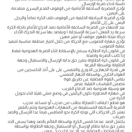
ناسبة لاداء ضربة الإرسال
تؤدى المضرية الساحقة الأمامية من الوقوف القدم اليسرى متقدمة.
على اليمين
تؤدى الضرية الساحقة الخلفية من الوقوف خلف الكرة تماماً والرجل
اليمنى على إلى الأمام
عند الانتهاء من الضربة الساحقة الأمامية تمتد الذراع للأمام باتجاه الكرة
سرعة رد الفعل ( سرعة الاستجابة ) ويقصد بها سرعة التحرك الأداء
حركة نتيجة ظهور موقف أو مثير معين
تؤدى مهارة التصويب مع الحركة من خلال اختيار منطقة مناسبة لتنفيذ
عملية التصويب
في قانون كرة الطائرة يسمح بالإسقاط اثناء الضربة الهجومية فقط
إذا كانت الضربة واضحة
في قانون كرة الطاولة يتقرر حق بداية الإرسال والاستقبال وجهة
الطاولة بواسطة القرعة
هي قدرة الجهازين الدوري والتنفسي على على أخذ الاكسجين من
الهواء الخارجي بواسطة الجهاز التنفسي
نقاس القوة العضلية عن طريق قوة
تتضمن القياسات القبلية عنصر
هو وسيلة هجومية ضد الدفاع القريب
في مهارة المحاورة تكون الركبتين في وضع منثني قليلا اثناء تحويل
الكرة من
هو قطع ( ايقاف ) للمباراة بطلب من مدرب أو مساعد مدرب
الضرية الساحقة المستقيمة من المهارات الهجومية وتتم بالقفز
تعتبر كل الحركات التي توجه الكرة نحو المنافس فيما عدا الارسال والصد
ضربات
يكتمل الصد عندما تلمس الكرة بواسطة القائم بالصد وهذا يسمى الحد
يتقرر حق بداية نظام الإرسال أو الاستقبال وجهة الطاولة بواسطة
عة الانقباضات العضلية عند الا عند اداء حركي معين