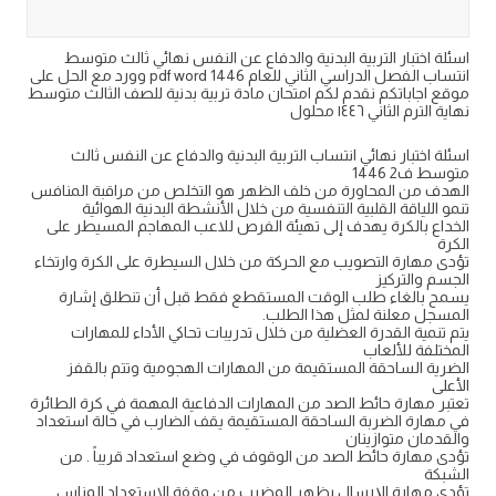
اسئلة اختبار التربية البدنية والدفاع عن النفس نهائي ثالث متوسط
انتساب الفصل الدراسي الثاني للعام 1446 pdf word وورد مع الحل على
موقع اجاباتكم نقدم لكم امتحان مادة تربية بدنية للصف الثالث متوسط
نهاية الترم الثاني ١٤٤٦ محلول
اسئلة اختبار نهائي انتساب التربية البدنية والدفاع عن النفس ثالث
متوسط ف2 1446
الهدف من المحاورة من خلف الظهر هو التخلص من مراقبة المنافس
تنمو اللياقة القلبية التنفسية من خلال الأنشطة البدنية الهوائية
الخداع بالكرة يهدف إلى تهيئة الفرص للاعب المهاجم المسيطر على
الكرة
تؤدى مهارة التصويب مع الحركة من خلال السيطرة على الكرة وارتخاء
الجسم والتركيز
يسمح بالغاء طلب الوقت المستقطع فقط قبل أن تنطلق إشارة
المسجل معلنة لمثل هذا الطلب.
يتم تنمية القدرة العضلية من خلال تدريبات تحاكي الأداء للمهارات
المختلفة للألعاب
الضرية الساحقة المستقيمة من المهارات الهجومية وتتم بالقفز
الأعلى
تعتبر مهارة حائط الصد من المهارات الدفاعية المهمة في كرة الطائرة
في مهارة الضربة الساحقة المستقيمة يقف الضارب في حالة استعداد
والقدمان متوازينان
تؤدى مهارة حائط الصد من الوقوف في وضع استعداد قريباً . من
الشبكة
تؤدى مهارة الإرسال بظهر المضرب من وقفة الاستعداد المناس