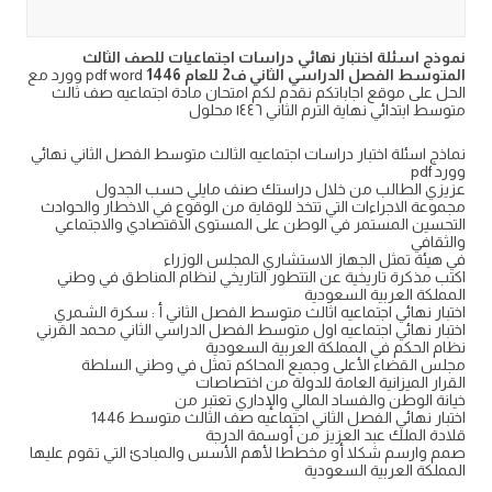
نموذج اسئلة اختبار نهائي دراسات اجتماعيات للصف الثالث
المتوسط الفصل الدراسي الثاني ف2 للعام 1446
pdf word وورد مع
الحل على موقع اجاباتكم نقدم لكم امتحان مادة اجتماعيه صف ثالث
متوسط ابتدائي نهاية الترم الثاني ١٤٤٦ محلول
نماذج اسئلة اختبار دراسات اجتماعيه الثالث متوسط الفصل الثاني نهائي
وورد pdf
عزيزي الطالب من خلال دراستك صنف مايلي حسب الجدول
مجموعة الاجراءات التي تتخذ للوقاية من الوقوع في الاخطار والحوادث
التحسين المستمر في الوطن على المستوى الاقتصادي والاجتماعي
والثقافي
في هيئة تمثل الجهاز الاستشاري المجلس الوزراء
اكتب مذكرة تاريخية عن التتطور التاريخي لنظام المناطق في وطني
المملكة العربية السعودية
اختبار نهائي اجتماعيه اثالث متوسط الفصل الثاني أ : سكرة الشمري
اختبار نهائي اجتماعيه اول متوسط الفصل الدراسي الثاني محمد القرني
نظام الحكم في المملكة العربية السعودية
مجلس القضاء الأعلى وجميع المحاكم تمثل في وطني السلطة
القرار الميزانية العامة للدولة من اختصاصات
خيانة الوطن والفساد المالي والإداري تعتبر من
اختبار نهائي الفصل الثاني اجتماعيه صف الثالث متوسط 1446
قلادة الملك عبد العزيز من أوسمة الدرجة
صمم وارسم شكلا أو مخططا لأهم الأسس والمبادئ التي تقوم عليها
المملكة العربية السعودية