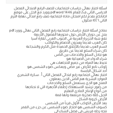
اسئلة اختبار نهائي دراسات اجتماعيات للصف الرابع الابتدائي الفصل
الدراسي الثاني ف2 للعام 1446 pdf word وورد مع الحل على موقع
اجاباتكم نقدم لكم امتحان مادة اجتماعيه صف رابع ابتدائي نهاية الترم
الثاني ١٤٤٦ محلول
نماذج اسئلة اختبار دراسات اجتماعيه رابع الفصل الثاني نهائي وورد pdf
ينتج عن دوران الأرض حول محورها الفصول الأربعة
تقع شبة الجزيرة العربية في الجنوب الغربي لقارة آسيا
كان العرب قديماً يعبدون الاصنام والكواكب
اتسم العرب قديماً بالأخلاق الحميدة مثل الكرم والشجاعة
كان شراء السلع قديماً عن طريق
هو تبادل السلع والخدمات بين الناس
شراء الدواء من الصيدلية هو
تحيط بها المياه من جميع الاتجاهات هي
كوكب تابع للأرض غير مضي ويعكس ضوء الشمس هو
أحد اشكال اليابسة
اختبار نهائي اجتماعيه رابع ابتدائي الفصل الثاني أ : سكرة الشمري
الموارد البشرية هم الناس الذين يعملون
المنتج هو الذي يستعمل السلع والخدمات
من صور ترشيد الاستهلاك إطفاء الأجهزة التي لا تحتاجها
من أنواع الإنتاج المادي التعليم
الجبل كتلة صخرية مرتفعة ولها قمة
الأرض كروية الشكل
يعد الأرض الكوكب الأول قرباً من الشمس
كسوف الشمس هو احتجاز ضوء الشمس عن جزء من القمر
تتجه رحله قريش في فصل الشتاء الى