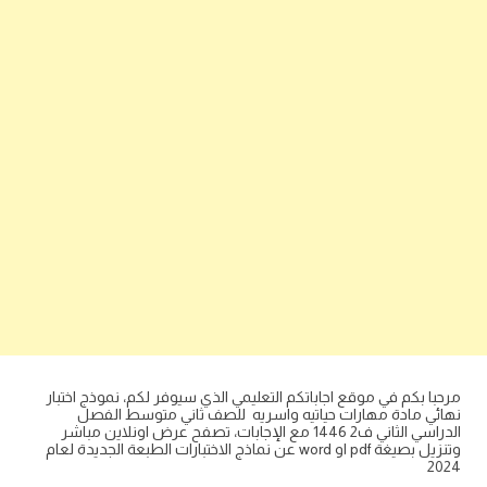
مرحبا بكم في موقع اجاباتكم التعليمي الذي سيوفر لكم، نموذج اختبار
نهائي مادة مهارات حياتيه واسريه للصف ثاني متوسط الفصل
الدراسي الثاني ف2 1446 مع الإجابات، تصفح عرض اونلاين مباشر
وتنزيل بصيغة pdf او word عن نماذج الاختبارات الطبعة الجديدة لعام
2024