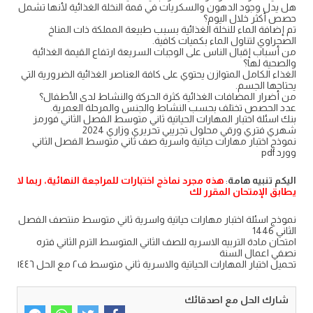
هل يدل وجود الدهون والسكريات في قمة النخلة الغذائية لأنها تشمل
حصص أكثر خلال اليوم؟
تم إضافة الماء للنخلة الغذائية بسبب طبيعة المملكة ذات المناخ
الصحراوي لتناول الماء بكميات كافية.
من أسباب إقبال الناس على الوجبات السريعة ارتفاع القيمة الغذائية
والصحية لها؟
الغذاء الكامل المتوازن يحتوي على كافة العناصر الغذائية الضرورية التي
يحتاجها الجسم.
من أضرار المضافات الغذائية كثرة الحركة والنشاط لدى الأطفال؟
عدد الحصص تختلف بحسب النشاط والجنس والمرحلة العمرية.
بنك اسئلة اختبار المهارات الحياتية ثاني متوسط الفصل الثاني فورمز
شهري فتري ورقي محلول تجريبي تحريري وزاري 2024
نموذج اختبار مهارات حياتية واسرية صف ثاني متوسط الفصل الثاني
وورد pdf
اليكم تنبيه هامة
:
هذه مجرد نماذج اختبارات للمراجعة النهائية، ربما لا
يطابق الإمتحان المقرر لك
نموذج اسئلة اختبار مهارات حياتية واسرية ثاني متوسط منتصف الفصل
الثاني 1446
امتحان مادة التربيه الاسريه للصف الثاني المتوسط الترم الثاني فتره
نصفي اعمال السنة
تحميل اختبار المهارات الحياتية والاسرية ثاني متوسط ف٢ مع الحل ١٤٤٦
شارك الحل مع اصدقائك