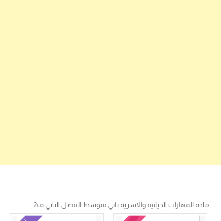
مادة المهارات الحياتية والاسرية ثاني متوسط الفصل الثاني ف2