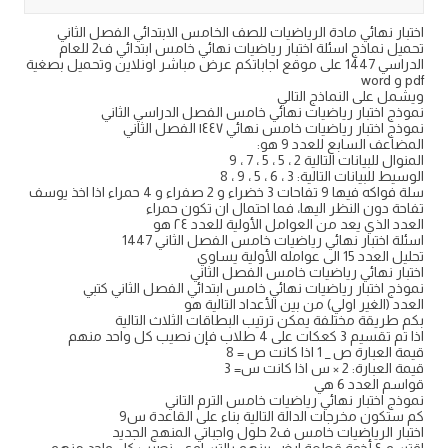
اختبار نهائي مادة الرياضيات للصف الخامس الابتدائي الفصل الثاني
تحميل نماذج اسئلة اختبار رياضيات نهائي خامس ابتدائي ف2 للعام
الدراسي 1447 على موقع اجاباتكم عرض مباشر اونلاين وتحميل بصغية
pdf و word
ويشمل على النماذج التالي
نموذج اختبار رياضيات نهائي خامس الفصل الدراسي الثاني
نموذج اختبار رياضيات خامس نهائي ١٤٤٧ الفصل الثاني
المضاعف السابع للعدد 9 هو:
المنوال للبيانات التالية 2 ، 5 ، 5 ، 7 ، 9
الوسيط للبيانات التالية: 3 ، 6 ، 5 ، 9 ، 8
سلة فواكه فيها 9 تفاحات 3 خضراء و 2 صفراء و 4 حمراء اذا اخذ يوسف
تفاحة دون النظر اليها، فما احتمال ان تكون حمراء
العدد الذي يعد من العوامل الأولية للعدد ٢٤ هو
اسئلة اختبار نهائي رياضيات خامس الفصل الثاني 1447
تحليل العدد 15 الى عوامله الأولية يساوي
اختبار نهائي رياضيات خامس الفصل الثاني
نموذج اختبار رياضيات نهائي خامس ابتدائي الفصل الثاني كتبي
العدد (الغير اولي) من بين الأعداد التالية هو
بكم طريقة مختلفة يمكن ترتيب البطاقات الثلاث التالية
اذا تم تقسيم 3 كعكات على 4 طلاب فإن نصيب كل واحد منهم
قيمة العبارة ص _ 1 اذا كانت ص = 8
قيمة العبارة: 2 × س اذا كانت س= 3
قواسم العدد 6 هي
نموذج اختبار نهائي رياضيات خامس الترم التاني
كم ستكون مخرجات الدالة التالية بناء على القاعدة س9
اختبار الرياضيات خامس ف2 حلول واجباتي المنهج الجديد
اقتسم ٤ أخوة قطعة ارض بينهم بالتساوي ، نصيب كل واحد منهم