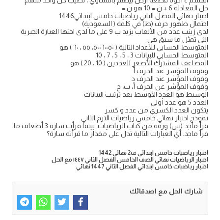
حل المعادلة 6 + ن = 10 هو ن =
اختبار نهائي الفصل الثاني رياضيات خامس ابتدائي1446
احتمال ظهور حرف (ط) في كلمة ( السعودية)
لدى زينب عدد من الألعاب يزيد ب 9 على ما لدى اختها العبارة الجبرية
التي تمثل ما سبق هي
المتوسط الحسابي للأعداد التالية ( ٥٠٠٦٠٠٥٠، ٥٥ ، ٦٠ ) هو
المتوسط الحسابي للبيانات 3 ، 5 ، 5 ، 7 ، 10
المضاعف المشترك الأصغر للعددين ( 10 ، 20 ) هو
وقوف المؤشر عند الحرف أ
وقوف المؤشر عند الحرف د
وقوف المؤشر عن الحرف أ، ب، ج
الوسيط هو العدد الأوسط بعد ترتيب البيانات
العدد 5 هو عدد أولي
يتكون العدد الكسري من عدد و كسر
نموذج اختبار نهائي خامس رياضيات الترم الثاني
قرأ ماجد (س) ورقة من كتاب الرياضيات، بينما قرأت سارة 3 أضعاف ما
قرأ ماجد. أي العبارات التالية تدل على مقدار ما قرأته سارة؟
اختبار رياضيات خامس ابتدائي ف2 نهائي 1442
اختبار الرياضيات نهائي الصف الخامس الفصل الثاني ١٤٤٧ مع الحل
اختبار رياضيات خامس ابتدائي الفصل الثاني 1447 نهائي
شارك الحل مع اصدقائك