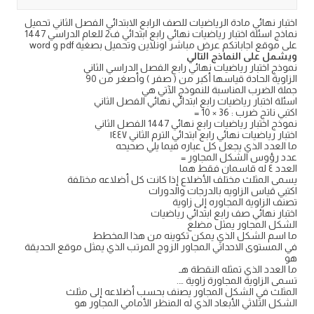
اختبار نهائي مادة الرياضيات للصف الرابع الابتدائي الفصل الثاني تحميل
نماذج اسئلة اختبار رياضيات نهائي رابع ابتدائي ف2 للعام الدراسي 1447
على موقع اجاباتكم عرض مباشر اونلاين وتحميل بصغية pdf و word
ويشمل على النماذج التالي
نموذج اختبار رياضيات نهائي رابع الفصل الدراسي الثاني
الزاوية الحادة قياسها أكبر من ( صفر ) وأصغر من 90
جملة الضرب المناسبة للنموذج الآتي هي
اسئلة اختبار رياضيات رابع ابتدائي نهائي الفصل الثاني
اكتبي ناتج ضرب : 36 × 10 =
نموذج اختبار رياضيات رابع نهائي 1447 الفصل الثاني
اختبار رياضيات نهائي رابع ابتدائي الترم الثاني ١٤٤٧
ما العدد الذي يجعل كل عباره فيما يلي صحيحه
عدد رؤوس الشكل المجاور =
العدد ٤ له قاسمان فقط هما
يسمى المثلث مختلف الأضلاع إذا كانت كل أضلاعه مختلفة
اكتبي قياس الزاويه بالدرجات والدورات
تصنف الزاوية المجاوره إلى زاوية
اختبار نهائي صف رابع ابتدائي رياضيات
الشكل المجاور يمثل مضلع
ما اسم الشكل الذي يمكن تكوينه من هذا المخطط
في المستوى الاحداثي المجاور الزوج المرتب الذي يمثل موقع الحديقة
هو
ما العدد الذي تمثله النقطة هـ
تسمى الزاوية المجاورة زاوية ….
المثلث في الشكل المجاور يصنف بحسب أضلاعه إلى مثلث
الشكل الثلاثي الأبعاد الذي له المنظر الأمامي المجاور هو