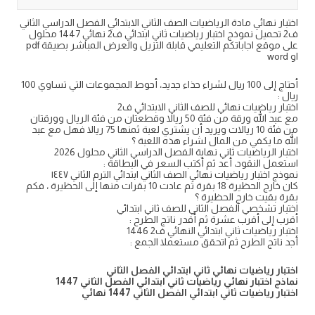
اختبار نهائي مادة الرياضيات الصف الثاني الابتدائي الفصل الدراسي الثاني
ف2 تحميل نموذج اختبار رياضيات ثاني ابتدائي ف2 نهائي 1447 محلول
على موقع اجاباتكم التعليمي قابلة التزيل والعرض المباشر بصيقة pdf
او word
أحتاج إلى 100 ريال لشراء حذاء جديد، أحوط المجموعات التي تساوي 100
ريال :
اختبار رياضيات نهائي للصف الثاني الابتدائي ف2
مع عبد الله ورقة من فئة 50 ريالا وقطعتان من فئة الريال وورقتان
من فئة 10 ريالات ويريد أن يشتري لعبة ثمنها 75 ريالا فهل مع عبد
الله ما يكفي من المال لشراء هذه اللعبة ؟
اختبار الرياضيات ثاني نهاية الفصل الدراسي الثاني محلول 2026
استعمل النقود، أعد ثم أكتب السعر في البطاقة :
نموذج اختبار رياضيات نهائي الصف الثاني ابتدائي الترم الثاني ١٤٤٧
كان خارج الحظيرة 18 بقرة ثم عادت 10 بقرات منها إلى الحظيرة ، فكم
بقرة بقيت خارج الحظيرة ؟
اختبار تشخصي الفصل الثاني للصف ثاني ابتدائي
أقرب إلى أقرب عشرة ثم أقدر ناتج الطرح :
اختبار رياضيات ثاني ابتدائي النهائي ف2 1446
أجد ناتج الطرح ثم اتحقق مستعملا الجمع :
اختبار رياضيات نهائي ثاني ابتدائي الفصل الثاني
نماذج اختبار نهائي رياضيات ثاني ابتدائي الفصل الثاني 1447
اختبار رياضيات ثاني ابتدائي الفصل الثاني 1447 نهائي