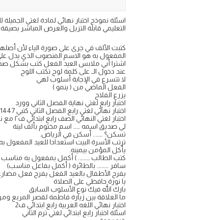
التعليمي قابلة التزيل والعرض المباشر بصيقة pdf او word
كتبت الألف في جرى على صورة الياء لأن أصلها 
المفعول به هو الاسم المنصوب الذي يدل على
اشترا أبي ملابس العيد الفعل كتب بشكل صح
عند دخول الـ على كلمة لوح تكتب اللوح
لا تتسرع في الإجابة أسلوب لهي
الفعل الماضي من ( ينمو )
يزرع الفلاح
اختبار رابع لغتي نهاية الفصل الثاني وورد
اختبار نهائي لغتي رابع الفصل الثاني كتبي 1447
اختبار لغتي النهائي الصف رابع ابتدائي ف٢ مع نموذج الإجابة ١٤٤٧
لي صديق اسمه …… اسم مختوم بألف لينة
تسكن؟ …….. أسكن في الرياض.
ترتب الأسرة البيت استعدادا للعيد المفعول به
يأكل المؤمن بيمينه.
كتب الطالب ………. ) أكمل بمفعول به مناسب
سافر ………. بالطائرة ( أكمل بفاعل مناسب)
يفرح الأطفال بالعيد الفعل يفرح فعل مضار
يا نورة حافظي على الصلاة
بارك الله فيك نوع الأسلوب السابق
ما العلاقة بين زيارة فاطمة لقصر المربع ومركز
اختبار نهائي اللغه العربية رابع ابتدائي ف2
اسئلة اختبار رابع ابتدائي لغتي ترم الثاني