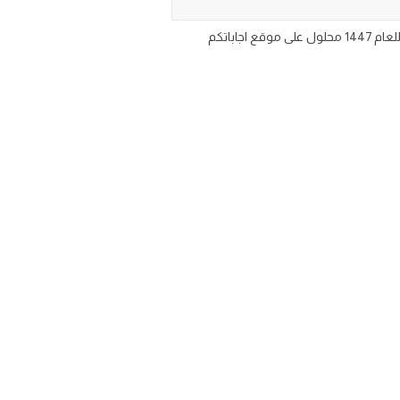
اسئلة نموذج اختبار نهائي لمادة لغتي الجميلة للصف الرابع الابتدائي الفصل الدراسي الثاني ف2 اختبار لغتي رابع ابتدائي ف2 نهائي للعام 1447 محلول على موقع اجاباتكم