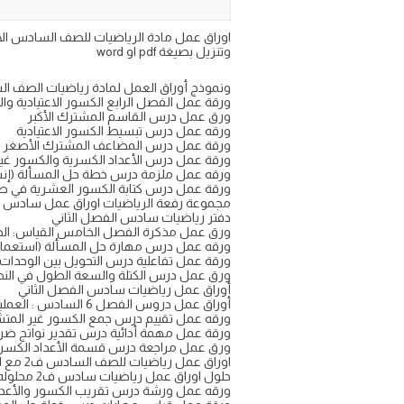
وتنزيل بصيغة pdf او word
ونموذج أوراق العمل لمادة رياضيات الصف السا
ورقة عمل الفصل الرابع الكسور الاعتيادية و
ورق عمل درس القاسم المشترك الأكبر
ورقه عمل درس تبسيط الكسور الاعتيادية
ورقة عمل درس المضاعف المشترك الأصغر
ورقة عمل درس الأعداد الكسرية والكسور غير 
ورقه عمل ملزمة درس خطة حل المسألة (إنش
ورقة عمل درس كتابة الكسور العشرية في صو
مجموعة رفعة الرياضيات اوراق عمل سادس اب
دفتر رياضيات سادس الفصل الثاني
ورق عمل مذكرة الفصل الخامس القياس: الط
ورقه عمل درس مهارة حل المسألة (استعم
ورقة عمل تفاعلية درس التحويل بين الوحدات 
ورق عمل درس الكتلة والسعة الطول في النظ
أوراق عمل رياضيات سادس الفصل الثاني
أوراق عمل دروس الفصل 6 السادس : العمليات على الكسور الاعتيادية
ورقه عمل تقييم درس جمع الكسور غير المت
ورقة عمل مهمة أدائية درس تقدير نواتج ضر
ورق عمل مراجعة درس قسمة الأعداد الكسر
اوراق عمل رياضيات للصف السادس ف2 مع الحل
حلول اوراق عمل رياضيات سادس ف2 محلوله
ورقه عمل ورشة درس تقريب الكسور والأعدا