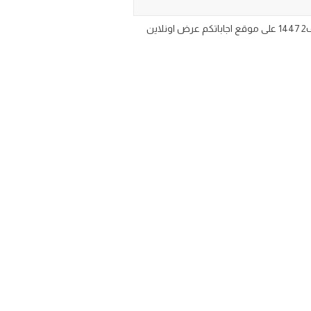
اوراق عمل مادة الرياضيات للصف السادس الابتدائي الفصل الدراسي الثاني تحميل ورقة عمل منهج رياضيات سادس ابتدائي ف2 1447 على موقع اجاباتكم عرض اونلاين