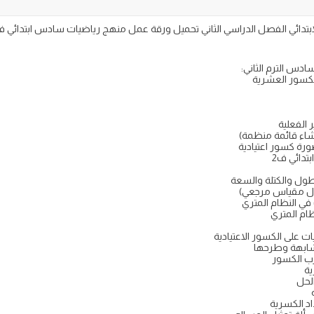
دس الترم الثاني:
الكسور العشرية
الفعلية
اء قائمة منظمة)
رة كسور اعتيادية
تدائي ف2
ول والكتلة والسعة
ال مقياس مرجعي)
في النظام المتري
ام المتري
شابهة وطرحها
ب الكسور
ية
د الكسرية