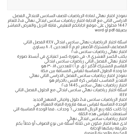
نموذج اختبار نهائي لمادة الرياضيات للصف السادس الابتدائي الفصل
الدراسي الثاني مع الاجابة اختبار رياضيات سادس ابتدائي نهائي ف2 للعام
1447 محلول على موقع اجاباتكم التعليمي قابلة التزيل والعرض المباشر
بصيقة pdf او word
اسئلة اختبار الرياضيات نهائي سادس ابتدائي ١٤٤٧ الفصل الثاني
المضاعف المشترك الأصغر (م.م.أ) للعددين ٤ ، ٨ يساوي
اختبار نهائي رياضيات سادس ف٢
يكتب الكسر العشري ٠,٨ في صورة كسر اعتيادي في أبسط صورة
اختبار نهائي الفصل الثاني رياضيات سادس ابتدائي
القاسم المشترك الأكبر ( ق. م.أ ) للعددين ١٨، ٣٠ هو
ما وحدة الطول المناسبة لقياس المسافة بين مكة
نموذج اختبار رياضيات سادس الفصل الدراسي الثاني نهائي
التقدير المناسب لقياس كرة التنس بالجرام هو
اختبار رياضيات نهائي سادس 1445 ف٢
اسئلة اختبار رياضيات نهائي سادس ابتدائي مع الحلول الفصل الثاني
١٤٤٧
اختبار الرياضيات سادس ف2 حلول واجباتي المنهج الجديد
الوحدة المناسبة لقياس سعة قارورة المياه المعبأة هي
إذا كانت كتلة ربع الريال المعدني ٦ وحدات ، فما الوحدة المناسبة التي
استعملت لقياس هذه الكتلة
اختبار رياضيات سادس ابتدائي نهائي
لدى مها اختبار مكون من ثلاثة أسئلة من نوع الصواب أو خطأ بكم
طريقة يمكنها الإجابة
المكرمة والمدينة المنورة