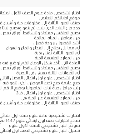
موقع اجاباتكم التعليمي
صنف الصور التالية إلى مخلوقات حية وأشياء غي
حدد جزء النبات الذي ينبت ثم ينمو ويصبح نباتا ج
يصبح الطقس معتدلا وتتساقط أوراق بعض ا
من مواطن المياه المالحة
أشد الفصول برودة فصل
أي مما يلي يحتاج إلى الغذاء والماء والهواء
أي الصور التالية تمثل بذرة
من الموارد الطبيعية الحية
المادة التي تأخذ شكل الوعاء الذي توضع فيه 
يصبح الطقس معتدلا وتتساقط أوراق بعض ال
أي الحيوانات التالية يعيش في البحيرة
اختبار تشخيصي علوم اول ابتدائي الفصل الثاني
ضع علامة صح تحت الموطن الذي تنمو فيه أش
رتب مراحل حياة نبات الفاصوليا بوضع الرقم ا
اختبار تشخيصي علوم اول ابتدائي ف2
من الموارد الطبيعية غير الحية هي
صنف الصور التالية إلى مخلوقات حية وأشياء غي
اختبارات تشخيصية مادة علوم صف اول ابتدائي الترم
نماذج اختبارات صف اول ابتدائي علوم 1447 مع الحل
نموذج اختبار تشخيصي للصف الاول علوم
تحميل اختبار علوم تشخيصي الصف اول ابتدائي الفصل الثاني 47