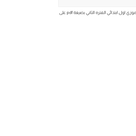
اختبار تشخيصي مادة علوم للصف الأول الابتدائي الفصل الدراسي الثاني 1447 2025 تحميل نموذج اختبار علوم تشخيصي قبلي فرموزي اول ابتدائي الفتره الثاني بصيغة pdf على