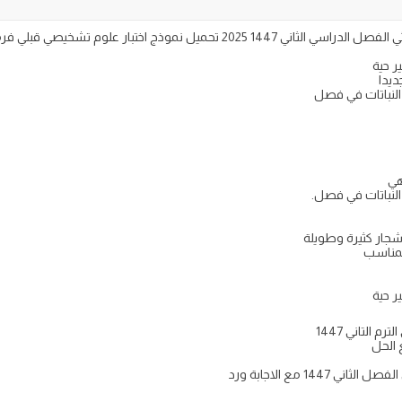
ر حية
ديدا
لنباتات في فصل
هي
نباتات في فصل.
جار كثيرة وطويلة
لمناسب
ر حية
 التاني 1447
14 مع الاجابة ورد