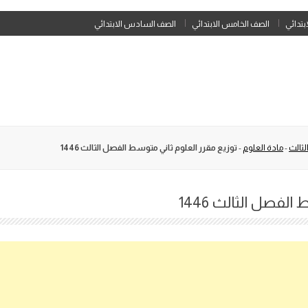
Skip
ابتدائي
الصف الخامس الابتدائي
الصف السادس الابتدائي
to
content
لثالث
-
مادة العلوم
-
توزيع مقرر العلوم ثاني متوسط الفصل الثالث 1446
لفصل الثالث 1446