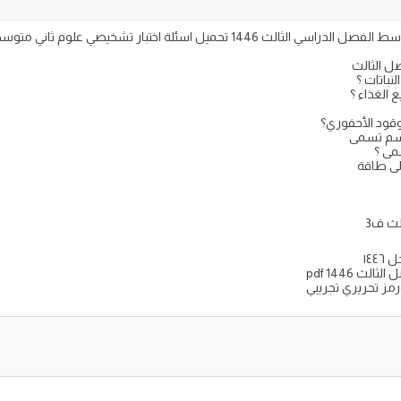
ل الثالث
نباتات ؟
 الغذاء ؟
وقود الأحفوري؟
جسم تسمى
مى ؟
إلى طاقة
لث ف3
 pdf 1446