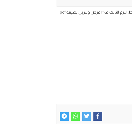
اختبار تشخيصي مادة العلوم للصف الثاني المتوسط الفصل الدراسي الثالث 1446 تحميل اسئلة اختبار تشخيصي علوم ثاني متوسط الترم الثالث ف٣ عرض وتنزيل بصيغة pdf