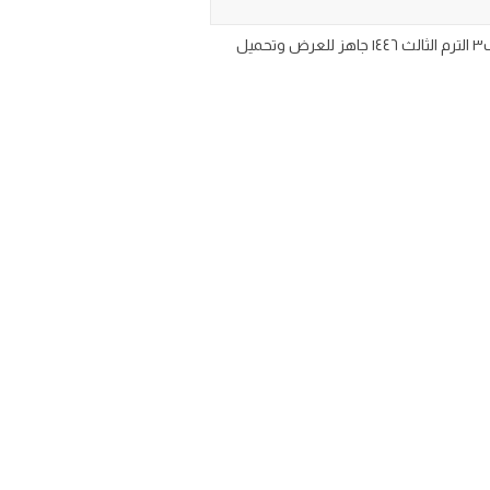
كتاب مادة الرياضيات للصف الخامس الابتدائي الفصل الدراسي الثالث 1446 تحميل مقرر كتاب منهج رياضيات خامس ابتدائي ف٣ الترم الثالث ١٤٤٦ جاهز للعرض وتحميل