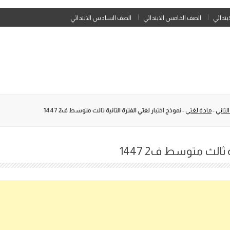
Skip
ابتدائي
الصف الخامس الابتدائي
الصف السادس الابتدائي
to
content
لثاني
-
مادة لغتي
-
نموذج اختبار لغتي الفترة الثانية ثالث متوسط ف2 1447
 ثالث متوسط ف2 1447