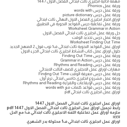
مهمه ادائيه انجليزي ثالث ابتدائي الفصل الاول 1447
ورقة عمل Phonics
ورقة عمل درس words with
ورقة عمل درس picture dictionary
اوراق اختبار انجليزي الفصل الاول النهائي ثالث ابتدائي
ورقة عمل تفاعلية درس القواعد النحوية في التطبيق
Worksheet Grammar in Action
حل ورقة عمل انجليزي ثالث ابتدائي الفصل الاول
ورقة عمل درس تحديد الوقت
Worksheet Finding Out Time
اوراق عمل القواعد النحوية ثالث ابتدائي ف1 توب قول 2 المنهج الجديد
حلول اوراق عمل كتاب النشاط انجليزي ثالث ابتدائي الجزء الاول
ورقة عمل درس Finding Out Time
ورقة عمل درس Grammar in Action
ورقة عمل درس Rhythms and Reading
مهارات اوراق عمل الانجليزي للصف الثالث الابتدائي
ورقة عمل درس معرفة الوقت Finding Out Time
ورقة عمل مشروع انجليزي خامس ابتدائي ترم أول
ورقة عمل درس الإيقاعات والقراءة Rhythms and Reading
ورقة عمل درس قواعد كلمات مع words with
اوراق عمل انجليزي ثالث ابتدائي pdf
اوراق عمل انجليزي ثالث ابتدائي الفصل الاول 1447
رابط تحميل اوراق عمل انجليزي ثالث ابتدائي الفصل الاول 1447 pdf
ملزمه أوراق عمل تفاعلية اللغه الانجليزي ثالث ابتدائي ف١ مع الحل
١٤٤٧
اوراق عمل انجليزي ثالث ابتدائي ف1 محلولة بدر الشهري