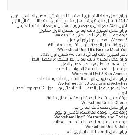
اوراق عمل مادة الانجليزي للصف الثالث إبتدائي الفصل الدراسي الاول
1447، تحميل ملزمة ورقه عمل منهج انجليزي صف ثالث ابتدائي الترم
الاول 2025 مع الحل بصيغة وورد pdf على موقع اجاباتكم التعليمي
اوراق عمل انجليزي ثالث ابتدائي الفصل الأول محلول
ورقة عمل انجليزي ثالث ابتدائي ف1 we can
We can 3 الفصل الاول اوراق عمل
حل ورقة عمل الوحدة الأولى تشرفت بمقابلتك
Worksheet Unit 1 It’s Nice to Meet You!
دفتر انجليزي ثالث ابتدائي 3 we can فصل أول 2025
اوراق عمل انجليزي ثالث ابتدائي بدر الشهري الفصل الاول
بدر الشهري انجليزي ثالث الفصل الاول
ورق عمل الوحدة الثانية 2 الحيوانات البحرية
Worksheet Unit 2 Sea Animals
اوراق عمل دروس الوحدة الثالثة 3 رياضات ونشاطات
Worksheet Unit 3 Sports and Activities
مذكرة اوراق عمل الصف الثالث ابتدائي توب قول top goal 2 الفصل
الاول
ورقة عمل نشاط الوحدة الرابعة 4 أعمال منزلية
Worksheet Unit 4 Chores
اوراق عمل صف ثالث ابتدائي ف١
ورقة عمل الوحدة الخامسة: الأمس واليوم
Worksheet Unit 5: Yesterday and Today
ورقة عمل ملزمة الوحدة السادسة: الوظائف
Worksheet Unit 6: Jobs
اوراق عمل للصف الثالث انجليزي pdf