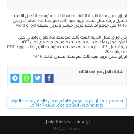
اوراق عمل مادة التربية الفنية للصف الثالث المتوسط الفصل الثالث
تحميل ورقة عمل منهج تربيه فنيه ثالث متوسط ف3 للعام الدراسي
1446 على موقع اجاباتكم عرض مباشر وتنزيل بصيغة pdf أو word
حل اوراق عمل التربية الفنية ثالث متوسط ف3 حلول واجباتي كتبي
أوراق عمل تفاعلية تربية فنية ثالث متوسط ف٣ مع الحل ١٤٤٦
ورقة عمل كتاب التربيه الفنيه صف ثالث متوسط الترم الثالث وورد PDF
محلوله 2025
اوراق عمل تربية فنية ثالث متوسط الفصل الثالث 1446
شارك الحل مع اصدقائك
نحيطكم علماً بأن فريق موقع اجابتكم يعمل حاليا في تحديث المواد
وإضافة حلول للمناهج وفق طبعة 1447 هـ
الرئيسية
صفحة التواصل
موقع اجاباتكم 1447