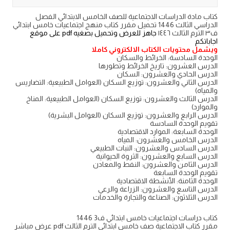
كتاب مادة الدراسات الاجتماعية للصف الخامس الابتدائي الفصل
الدراسي الثالث 1446 تحميل مقرر كتاب منهج اجتماعيات خامس ابتدائي
ف٣ الترم الثالث ١٤٤٦
جاهز للعرض وتحميل بصغيه pdf على موقع
اجاباتكم
ويشمل محتويات الكتاب الالكتروني كاملا
الوحدة السادسة: الخرائط والسكان
الدرس العشرون: تاريخ الخرائط وتطورها
الدرس الحادي والعشرون: السكان
الدرس الثاني والعشرون: توزيع السكان (العوامل الطبيعية: التضاريس
والمياه)
الدرس الثالث والعشرون: توزيع السكان (العوامل الطبيعية: المناخ
والموارد)
الدرس الرابع والعشرون: توزيع السكان (العوامل البشرية)
تقويم الوحدة السادسة
الوحدة السابعة: الموارد الاقتصادية
الدرس الخامس والعشرون: المياه
الدرس السادس والعشرون: النبات الطبيعي
الدرس السابع والعشرون: الثروة الحيوانية
الدرس الثامن والعشرون: النفط والمعادن
تقويم الوحدة السابعة
الوحدة الثامنة: الأنشطة الاقتصادية
الدرس التاسع والعشرون: الزراعة والرعي
الدرس الثلاثون: الصناعة والتجارة والخدمات
كتاب دراسات اجتماعيات خامس ابتدائي ف3 1446
مقرر كتاب الاجتماعية صف خامس ابتدائي الترم الثالث pdf عرض مباشر