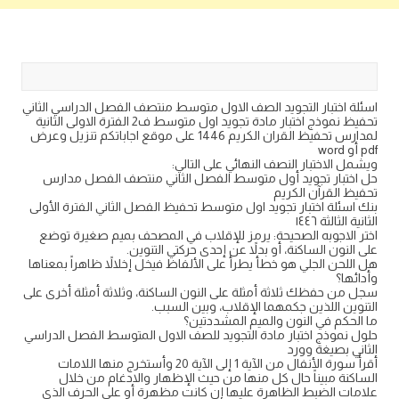
كتب متعلقة
اسئلة اختبار التجويد الصف الاول متوسط منتصف الفصل الدراسي الثاني
تحفيظ نموذج اختبار مادة تجويد اول متوسط ف2 الفترة الاولى الثانية
لمدارس تحفيظ القران الكريم 1446 على موقع اجاباتكم تنزيل وعرض
pdf أو word
ويشمل الاختبار النصف النهائي على التالي:
حل اختبار تجويد أول متوسط الفصل الثاني منتصف الفصل مدارس
تحفيظ القرآن الكريم
بنك اسئلة اختبار تجويد اول متوسط تحفيظ الفصل الثاني الفترة الأولى
الثانية الثالثة ١٤٤٦
اختر الاجوبه الصحيحة: يرمز للإقلاب في المصحف بميم صغيرة توضع
على النون الساكنة، أو بدلاً عن إحدى حركتي التنوين.
هل اللحن الجلي هو خطأ يطرأ على الألفاظ فيخل إخلالاً ظاهراً بمعناها
وأدائها؟
سجل من حفظك ثلاثة أمثلة على النون الساكنة، وثلاثة أمثلة أخرى على
التنوين اللذين جكمهما الإقلاب، وبين السبب.
ما الحكم في النون والميم المشددتين؟
حلول نموذج اختبار مادة التجويد للصف الاول المتوسط الفصل الدراسي
الثاني بصيغة وورد
أقرأ سورة الأنفال من الآية 1 إلى الآية 20 وأستخرج منها اللامات
الساكنة مبيناً حال كل منها من حيث الإظهار والادغام من خلال
علامات الضبط الظاهرة عليها إن كانت مظهرة أو على الحرف الذي