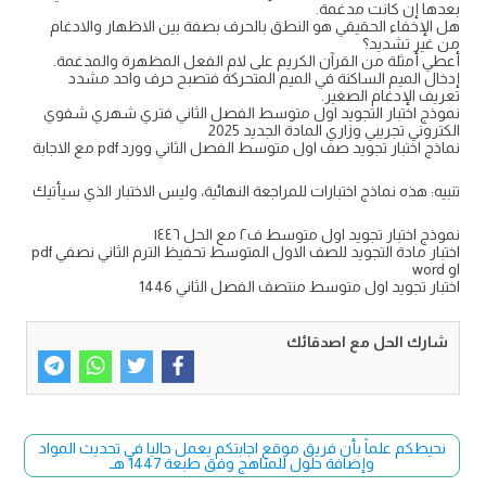
بعدها إن كانت مدغمة.
هل الإخفاء الحقيقي هو النطق بالحرف بصفة بين الاظهار والادغام
من غير تشديد؟
أعطي أمثلة من القرآن الكريم على لام الفعل المظهرة والمدغمة.
إدخال الميم الساكنة في الميم المتحركة فتصبح حرف واحد مشدد
تعريف الإدغام الصغير.
نموذج اختبار التجويد اول متوسط الفصل الثاني فتري شهري شفوي
الكتروني تجريبي وزاري المادة الجديد 2025
نماذج اختبار تجويد صف اول متوسط الفصل الثاني وورد pdf مع الاجابة
تنبيه: هذه نماذج اختبارات للمراجعة النهائية، وليس الاختبار الذي سيأتيك
نموذج اختبار تجويد اول متوسط ف٢ مع الحل ١٤٤٦
اختبار مادة التجويد للصف الاول المتوسط تحفيظ الترم الثاني نصفي pdf
او word
اختبار تجويد اول متوسط منتصف الفصل الثاني 1446
شارك الحل مع اصدقائك
نحيطكم علماً بأن فريق موقع اجابتكم يعمل حاليا في تحديث المواد
وإضافة حلول للمناهج وفق طبعة 1447 هـ