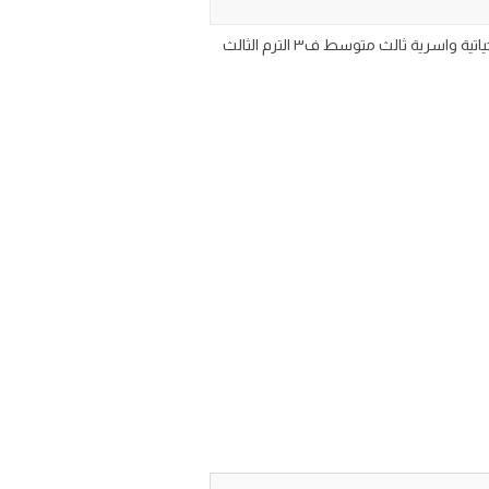
كتاب مادة المهارات الحياتية والاسرية للصف الثالث المتوسط الفصل الدراسي الثالث 1446 تحميل مقرر كتاب منهج مهارات حياتية واسرية ثالث متوسط ف٣ الترم الثالث